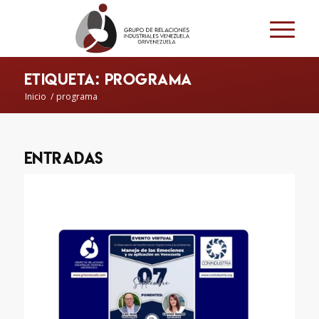
Etiqueta: programa
Inicio
/
programa
Entradas