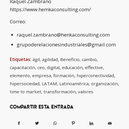
Raquel Zambrano
https://www.hemkaconsulting.com/
Correo:
raquel.zambrano@henkaconsulting.com
grupoderelacionesindustriales@gmail.com
Etiquetas:
ágil
,
agilidad
,
Beneficio
,
cambio
,
capacitación
,
ceo
,
digital
,
educación
,
effective
,
elemento
,
empresa
,
formación
,
hiperconectividad
,
hipersociedad
,
LATAM
,
Latinoamérica
,
organización
,
time to market
,
transformación
,
valores
Compartir esta entrada