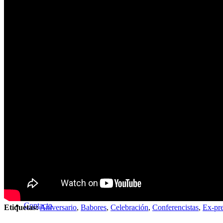
Artículos
Noticias
Tecnología disruptiva
Contacto
Etiquetas:
Aniversario
,
Babores
,
Celebración
,
Conferencistas
,
Ex-pre