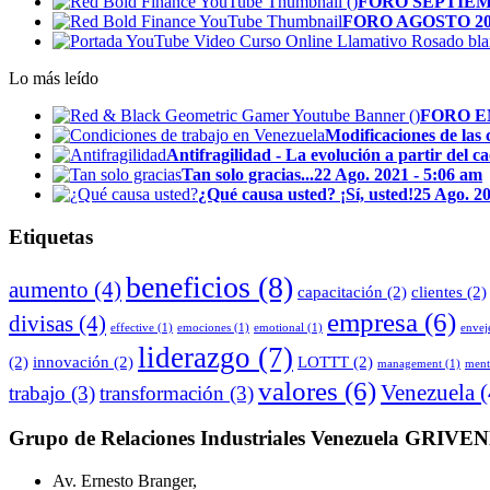
FORO SEPTIEM
FORO AGOSTO 2
Lo más leído
FORO E
Modificaciones de las 
Antifragilidad - La evolución a partir del ca
Tan solo gracias...
22 Ago. 2021 - 5:06 am
¿Qué causa usted? ¡Sí, usted!
25 Ago. 20
Etiquetas
beneficios
(8)
aumento
(4)
capacitación
(2)
clientes
(2)
empresa
(6)
divisas
(4)
effective
(1)
emociones
(1)
emotional
(1)
envej
liderazgo
(7)
(2)
innovación
(2)
LOTTT
(2)
management
(1)
ment
valores
(6)
Venezuela
(
trabajo
(3)
transformación
(3)
Grupo de Relaciones Industriales Venezuela GRI
Av. Ernesto Branger,