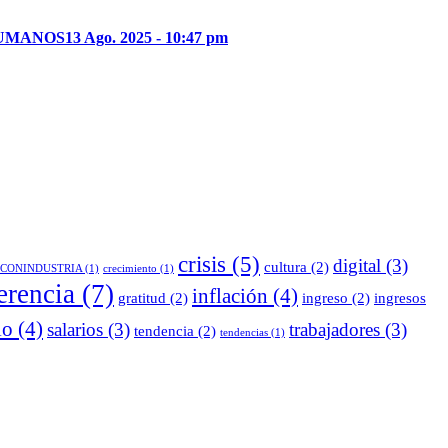
HUMANOS
13 Ago. 2025 - 10:47 pm
crisis
(5)
digital
(3)
cultura
(2)
CONINDUSTRIA
(1)
crecimiento
(1)
erencia
(7)
inflación
(4)
gratitud
(2)
ingreso
(2)
ingresos
io
(4)
salarios
(3)
trabajadores
(3)
tendencia
(2)
tendencias
(1)