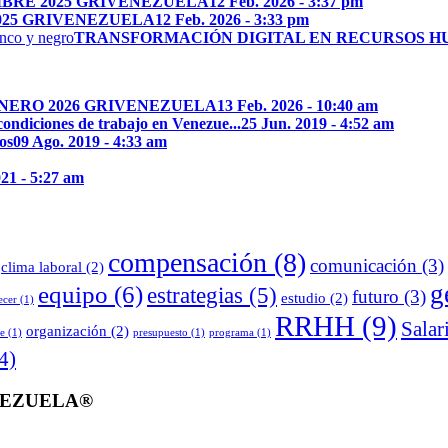
BRE 2025 GRIVENEZUELA
12 Feb. 2026 - 3:37 pm
025 GRIVENEZUELA
12 Feb. 2026 - 3:33 pm
TRANSFORMACIÓN DIGITAL EN RECURSOS 
NERO 2026 GRIVENEZUELA
13 Feb. 2026 - 10:40 am
condiciones de trabajo en Venezue...
25 Jun. 2019 - 4:52 am
os
09 Ago. 2019 - 4:33 am
21 - 5:27 am
compensación
(8)
comunicación
(3)
clima laboral
(2)
g
equipo
(6)
estrategias
(5)
futuro
(3)
estudio
(2)
ecer
(1)
RRHH
(9)
Salar
organización
(2)
e
(1)
presupuesto
(1)
programa
(1)
4)
VENEZUELA®